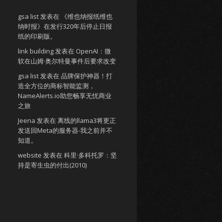
gsa list
发表在
《维也纳报纸维也
纳时报》在发行320年后停止日报
纸的印刷版。
link building
发表在
OpenAI：微
软在山姆·奥尔特曼事件后要求改变
gsa list
发表在
品牌保护神器！打
造全方位的商标智能监测，
NameAlerts.io助您畅享无忧商业
之旅
Jeena
发表在
离线的llama3将更正
发送回Meta的服务器-我之前并不
知道。
website
发表在
科里·多科托罗：坚
持是寄生虫的付出(2010)