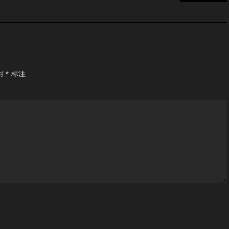
用
*
标注