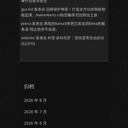
事件后要求改变
gsa list
发表在
品牌保护神器！打造全方位的商标智
能监测，NameAlerts.io助您畅享无忧商业之旅
Jeena
发表在
离线的llama3将更正发送回Meta的服
务器-我之前并不知道。
website
发表在
科里·多科托罗：坚持是寄生虫的付
出(2010)
归档
2026 年 8 月
2026 年 7 月
2026 年 6 月