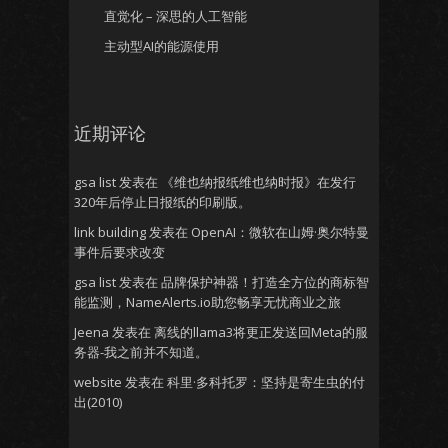
直觉化 – 深思的人工智能
主动型AI的能源使用
近期评论
gsa list
发表在
《维也纳报纸维也纳时报》在发行
320年后停止日报纸的印刷版。
link building
发表在
OpenAI：微软在山姆·奥尔特曼
事件后要求改变
gsa list
发表在
品牌保护神器！打造全方位的商标智
能监测，NameAlerts.io助您畅享无忧商业之旅
Jeena
发表在
离线的llama3将更正发送回Meta的服
务器-我之前并不知道。
website
发表在
科里·多科托罗：坚持是寄生虫的付
出(2010)