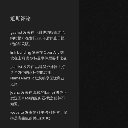
近期评论
gsa list
发表在
《维也纳报纸维也
纳时报》在发行320年后停止日报
纸的印刷版。
link building
发表在
OpenAI：微
软在山姆·奥尔特曼事件后要求改变
gsa list
发表在
品牌保护神器！打
造全方位的商标智能监测，
NameAlerts.io助您畅享无忧商业
之旅
Jeena
发表在
离线的llama3将更正
发送回Meta的服务器-我之前并不
知道。
website
发表在
科里·多科托罗：坚
持是寄生虫的付出(2010)