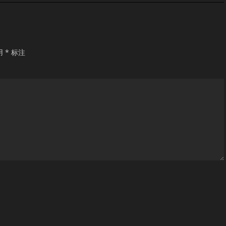
用
*
标注