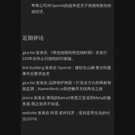
苹果公司对OpenAI的战争是关于谁拥有附加价
值经济。
近期评论
gsa list
发表在
《维也纳报纸维也纳时报》在发行
320年后停止日报纸的印刷版。
link building
发表在
OpenAI：微软在山姆·奥尔特曼
事件后要求改变
gsa list
发表在
品牌保护神器！打造全方位的商标智
能监测，NameAlerts.io助您畅享无忧商业之旅
Jeena
发表在
离线的llama3将更正发送回Meta的服
务器-我之前并不知道。
website
发表在
科里·多科托罗：坚持是寄生虫的付
出(2010)