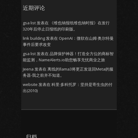
近期评论
gsa list
发表在
《维也纳报纸维也纳时报》在发行
320年后停止日报纸的印刷版。
link building
发表在
OpenAI：微软在山姆·奥尔特曼
事件后要求改变
gsa list
发表在
品牌保护神器！打造全方位的商标智
能监测，NameAlerts.io助您畅享无忧商业之旅
Jeena
发表在
离线的llama3将更正发送回Meta的服
务器-我之前并不知道。
website
发表在
科里·多科托罗：坚持是寄生虫的付
出(2010)
归档