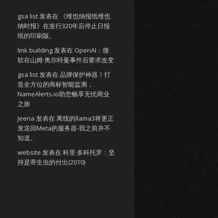
gsa list
发表在
《维也纳报纸维也
纳时报》在发行320年后停止日报
纸的印刷版。
link building
发表在
OpenAI：微
软在山姆·奥尔特曼事件后要求改变
gsa list
发表在
品牌保护神器！打
造全方位的商标智能监测，
NameAlerts.io助您畅享无忧商业
之旅
Jeena
发表在
离线的llama3将更正
发送回Meta的服务器-我之前并不
知道。
website
发表在
科里·多科托罗：坚
持是寄生虫的付出(2010)