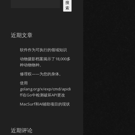
搜
索
近期文章
软件作为可执行的领域知识
动物摄影档案揭示了18,000多
种动物物种。
修理权——为您的身体。
使用
golang.org/x/exp/cmd/apidi
ff在Go中检测破坏API更改
MacSurf和AI辅助项目的现状
近期评论