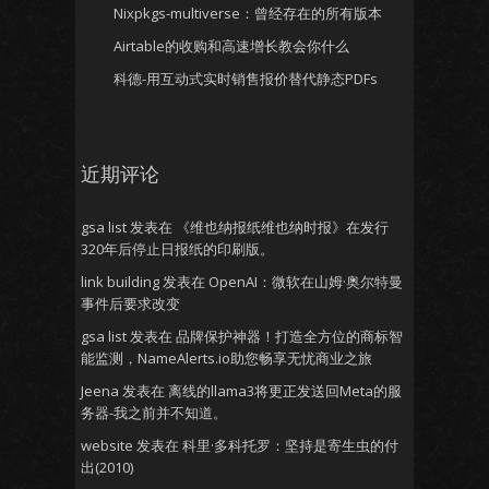
Nixpkgs-multiverse：曾经存在的所有版本
Airtable的收购和高速增长教会你什么
科德-用互动式实时销售报价替代静态PDFs
近期评论
gsa list
发表在
《维也纳报纸维也纳时报》在发行
320年后停止日报纸的印刷版。
link building
发表在
OpenAI：微软在山姆·奥尔特曼
事件后要求改变
gsa list
发表在
品牌保护神器！打造全方位的商标智
能监测，NameAlerts.io助您畅享无忧商业之旅
Jeena
发表在
离线的llama3将更正发送回Meta的服
务器-我之前并不知道。
website
发表在
科里·多科托罗：坚持是寄生虫的付
出(2010)