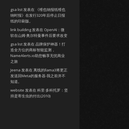
gsa list
发表在
《维也纳报纸维也
纳时报》在发行320年后停止日报
纸的印刷版。
link building
发表在
OpenAI：微
软在山姆·奥尔特曼事件后要求改变
gsa list
发表在
品牌保护神器！打
造全方位的商标智能监测，
NameAlerts.io助您畅享无忧商业
之旅
Jeena
发表在
离线的llama3将更正
发送回Meta的服务器-我之前并不
知道。
website
发表在
科里·多科托罗：坚
持是寄生虫的付出(2010)