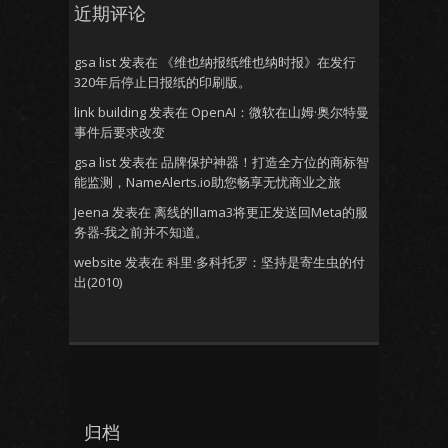
近期评论
gsa list
发表在
《维也纳报纸维也纳时报》在发行
320年后停止日报纸的印刷版。
link building
发表在
OpenAI：微软在山姆·奥尔特曼
事件后要求改变
gsa list
发表在
品牌保护神器！打造全方位的商标智
能监测，NameAlerts.io助您畅享无忧商业之旅
Jeena
发表在
离线的llama3将更正发送回Meta的服
务器-我之前并不知道。
website
发表在
科里·多科托罗：坚持是寄生虫的付
出(2010)
归档