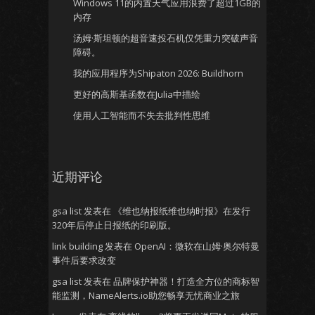
Windows 11的内置天气应用浪费了超过1GB的
内存
汤姆·斯坦顿的超音速投石机仅凭重力突破声音
障碍。
我的应用程序为Shipaton 2026: Buildhorn
更好的高斯基函数在Julia中描绘
使用人工智能而不失去批判性思维
近期评论
gsa list
发表在
《维也纳报纸维也纳时报》在发行
320年后停止日报纸的印刷版。
link building
发表在
OpenAI：微软在山姆·奥尔特曼
事件后要求改变
gsa list
发表在
品牌保护神器！打造全方位的商标智
能监测，NameAlerts.io助您畅享无忧商业之旅