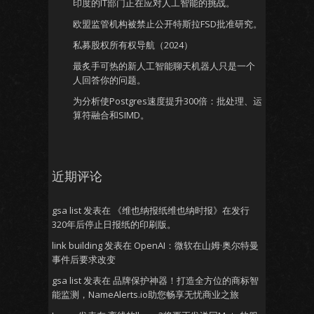
印度的IT部门正在应对人工智能的挑战。
欧盟监管机构被禁止公开特斯拉FSD批准研究。
私募股权所有权导航（2024）
最炙手可热的新人工智能聊天机器人只是一个
人回答你的问题。
为分析使Postgres速度提升300倍：批处理、运
算符融合和SIMD。
近期评论
gsa list
发表在
《维也纳报纸维也纳时报》在发行
320年后停止日报纸的印刷版。
link building
发表在
OpenAI：微软在山姆·奥尔特曼
事件后要求改变
gsa list
发表在
品牌保护神器！打造全方位的商标智
能监测，NameAlerts.io助您畅享无忧商业之旅