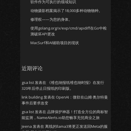
软件作为可执行的领域知识
动物摄影档案揭示了18,000多种动物物种。
修理权——为您的身体。
使用golang.org/x/exp/cmd/apidiff在Go中检
测破坏API更改
MacSurf和AI辅助项目的现状
近期评论
gsa list
发表在
《维也纳报纸维也纳时报》在发行
320年后停止日报纸的印刷版。
link building
发表在
OpenAI：微软在山姆·奥尔特曼
事件后要求改变
gsa list
发表在
品牌保护神器！打造全方位的商标智
能监测，NameAlerts.io助您畅享无忧商业之旅
Jeena
发表在
离线的llama3将更正发送回Meta的服