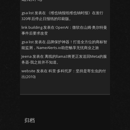
gsa list
发表在
《维也纳报纸维也纳时报》在发行
320年后停止日报纸的印刷版。
link building
发表在
OpenAI：微软在山姆·奥尔特曼
事件后要求改变
gsa list
发表在
品牌保护神器！打造全方位的商标智
能监测，NameAlerts.io助您畅享无忧商业之旅
Jeena
发表在
离线的llama3将更正发送回Meta的服
务器-我之前并不知道。
website
发表在
科里·多科托罗：坚持是寄生虫的付
出(2010)
归档