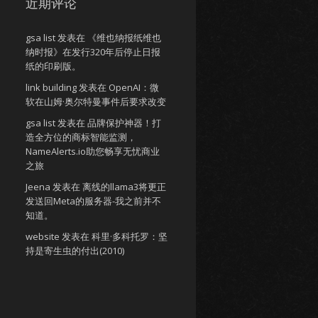
近期评论
gsa list
发表在
《维也纳报纸维也
纳时报》在发行320年后停止日报
纸的印刷版。
link building
发表在
OpenAI：微
软在山姆·奥尔特曼事件后要求改变
gsa list
发表在
品牌保护神器！打
造全方位的商标智能监测，
NameAlerts.io助您畅享无忧商业
之旅
Jeena
发表在
离线的llama3将更正
发送回Meta的服务器-我之前并不
知道。
website
发表在
科里·多科托罗：坚
持是寄生虫的付出(2010)