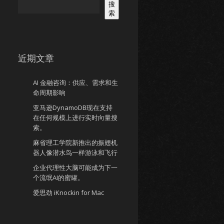
搜
索
近期文章
AI 金融咨询：供应、需求和生
命周期影响
亚马逊DynamoDB现在支持
在任何规模上进行实时向量搜
索。
麻省理工学院新推出的振翅机
器人像潜水鸟一样游泳和飞行
企业代理性大脑可能成为下一
个流氓AI的蜜罐。
爱思劲 iKnockin for Mac