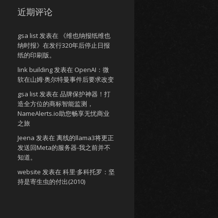
近期评论
gsa list
发表在
《维也纳报纸维也
纳时报》在发行320年后停止日报
纸的印刷版。
link building
发表在
OpenAI：微
软在山姆·奥尔特曼事件后要求改变
gsa list
发表在
品牌保护神器！打
造全方位的商标智能监测，
NameAlerts.io助您畅享无忧商业
之旅
Jeena
发表在
离线的llama3将更正
发送回Meta的服务器-我之前并不
知道。
website
发表在
科里·多科托罗：坚
持是寄生虫的付出(2010)