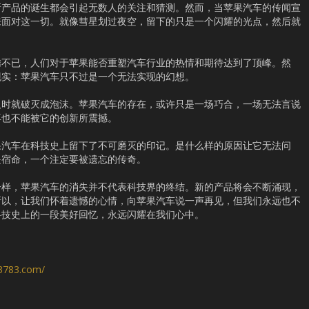
新产品的诞生都会引起无数人的关注和猜测。然而，当苹果汽车的传闻宣
来面对这一切。就像彗星划过夜空，留下的只是一个闪耀的光点，然后就
腾不已，人们对于苹果能否重塑汽车行业的热情和期待达到了顶峰。然
现实：苹果汽车只不过是一个无法实现的幻想。
及时就破灭成泡沫。苹果汽车的存在，或许只是一场巧合，一场无法言说
再也不能被它的创新所震撼。
果汽车在科技史上留下了不可磨灭的印记。是什么样的原因让它无法问
是宿命，一个注定要被遗忘的传奇。
一样，苹果汽车的消失并不代表科技界的终结。新的产品将会不断涌现，
所以，让我们怀着遗憾的心情，向苹果汽车说一声再见，但我们永远也不
科技史上的一段美好回忆，永远闪耀在我们心中。
s3783.com/