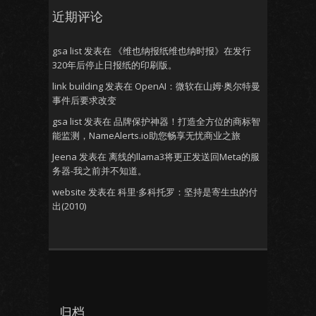
近期评论
gsa list
发表在
《维也纳报纸维也纳时报》在发行
320年后停止日报纸的印刷版。
link building
发表在
OpenAI：微软在山姆·奥尔特曼
事件后要求改变
gsa list
发表在
品牌保护神器！打造全方位的商标智
能监测，NameAlerts.io助您畅享无忧商业之旅
Jeena
发表在
离线的llama3将更正发送回Meta的服
务器-我之前并不知道。
website
发表在
科里·多科托罗：坚持是寄生虫的付
出(2010)
归档