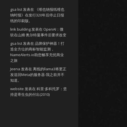
gsa list
发表在
《维也纳报纸维也
纳时报》在发行320年后停止日报
纸的印刷版。
link building
发表在
OpenAI：微
软在山姆·奥尔特曼事件后要求改变
gsa list
发表在
品牌保护神器！打
造全方位的商标智能监测，
NameAlerts.io助您畅享无忧商业
之旅
Jeena
发表在
离线的llama3将更正
发送回Meta的服务器-我之前并不
知道。
website
发表在
科里·多科托罗：坚
持是寄生虫的付出(2010)