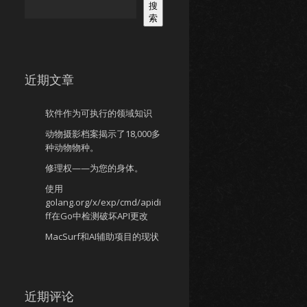
搜
索
近期文章
软件作为可执行的领域知识
动物摄影档案揭示了18,000多
种动物物种。
修理权——为您的身体。
使用
golang.org/x/exp/cmd/apidi
ff在Go中检测破坏API更改
MacSurf和AI辅助项目的现状
近期评论