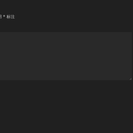
用
*
标注