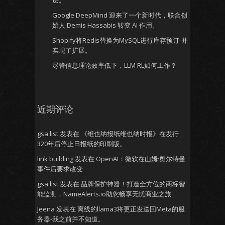
层。
Google DeepMind 迎来了一个新时代，联合创
始人 Demis Hassabis 转变 AI 作用。
Shopify将Redis替换为MySQL进行库存预订-并
实现了扩展。
尽管信息理论效率低下，LLM RL如何工作？
近期评论
gsa list
发表在
《维也纳报纸维也纳时报》在发行
320年后停止日报纸的印刷版。
link building
发表在
OpenAI：微软在山姆·奥尔特曼
事件后要求改变
gsa list
发表在
品牌保护神器！打造全方位的商标智
能监测，NameAlerts.io助您畅享无忧商业之旅
Jeena
发表在
离线的llama3将更正发送回Meta的服
务器-我之前并不知道。