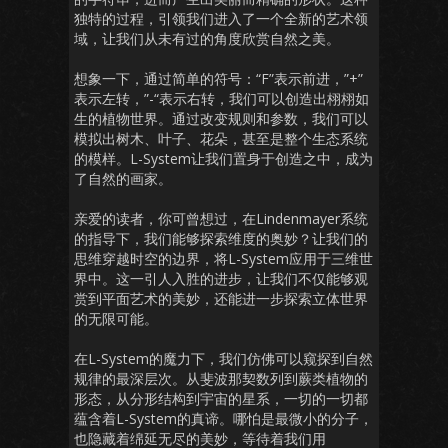
独特的过程，引领我们进入了一个全新的艺术领
域，让我们从未有过的角度欣赏自然之美。
想象一下，通过简单的符号：“F”表示前进，”+”
表示左转，”-“表示右转，我们可以创造出栩栩如
生的植物世界。通过改变规则和参数，我们可以
模拟出树木、叶子、花朵，甚至是整个生态系统
的模样。L-System让我们置身于创造之中，成为
了自然的画家。
亲爱的读者，你可曾想过，在Lindenmayer系统
的指导下，我们能够探索维度的奥妙？让我们的
思维穿越时空的边界，将L-System应用于三维世
界中。这一引人入胜的进步，让我们不仅能够观
赏到平面艺术的美妙，还能进一步探索立体世界
的无限可能。
在L-System的魔力下，我们仿佛可以窥探到自然
规律的最深层次。从斐波那契数列到蕨类植物的
形态，从分形结构到宇宙的星系，一切的一切都
蕴含着L-System的真谛。哪怕是最微小的分子，
也隐藏着绵延无尽的美妙，等待着我们用