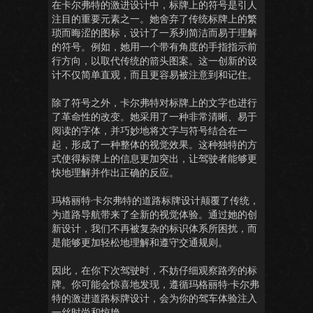
在卡尔弗特的激进设计中，标牌上的符号是引人
注目的重要元素之一。她舍弃了传统标牌上的繁
琐而晦涩的图标，设计了一系列简洁而易于理解
的符号。例如，她用一个带有角度的手指指示前
行方向，以取代传统的箭头图案。这一创新的设
计不仅简单直观，而且更容易被注意到和记住。
除了符号之外，卡尔弗特对标牌上的文字也进行
了革命性的改变。她采用了一种非常清晰、易于
阅读的字体，并巧妙地将文字与符号结合在一
起，形成了一种整体的视觉效果。这种独特的方
式使得标牌上的信息更加突出，让驾驶者能够更
快地理解并作出正确的反应。
玛格丽特·卡尔弗特的道路标牌设计颠覆了传统，
为道路导航带来了全新的视觉体验。通过她的创
新设计，我们不再被复杂的标识体系所困扰，而
是能够更加轻松地理解和遵守交通规则。
因此，在你下次驾驶时，不妨仔细观察路旁的标
牌。你可能会惊喜地发现，遵循玛格丽特·卡尔弗
特的激进道路标牌设计，会为你的驾车体验注入
一丝时尚和惊艳。