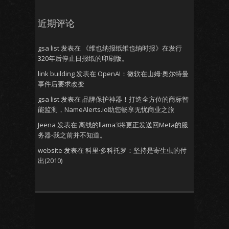
近期评论
gsa list
发表在
《维也纳报纸维也纳时报》在发行
320年后停止日报纸的印刷版。
link building
发表在
OpenAI：微软在山姆·奥尔特曼
事件后要求改变
gsa list
发表在
品牌保护神器！打造全方位的商标智
能监测，NameAlerts.io助您畅享无忧商业之旅
Jeena
发表在
离线的llama3将更正发送回Meta的服
务器-我之前并不知道。
website
发表在
科里·多科托罗：坚持是寄生虫的付
出(2010)