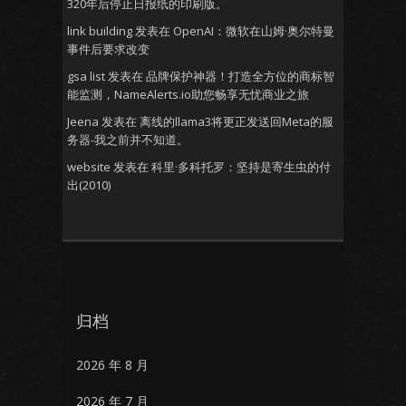
320年后停止日报纸的印刷版。
link building
发表在
OpenAI：微软在山姆·奥尔特曼
事件后要求改变
gsa list
发表在
品牌保护神器！打造全方位的商标智
能监测，NameAlerts.io助您畅享无忧商业之旅
Jeena
发表在
离线的llama3将更正发送回Meta的服
务器-我之前并不知道。
website
发表在
科里·多科托罗：坚持是寄生虫的付
出(2010)
归档
2026 年 8 月
2026 年 7 月