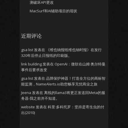
测破坏API更改
MacSurf和AI辅助项目的现状
近期评论
gsa list
发表在
《维也纳报纸维也纳时报》在发行
320年后停止日报纸的印刷版。
link building
发表在
OpenAI：微软在山姆·奥尔特曼
事件后要求改变
gsa list
发表在
品牌保护神器！打造全方位的商标智
能监测，NameAlerts.io助您畅享无忧商业之旅
Jeena
发表在
离线的llama3将更正发送回Meta的服
务器-我之前并不知道。
website
发表在
科里·多科托罗：坚持是寄生虫的付
出(2010)