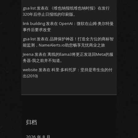
gsa list
发表在
《维也纳报纸维也纳时报》在发行
320年后停止日报纸的印刷版。
link building
发表在
OpenAI：微软在山姆·奥尔特曼
事件后要求改变
gsa list
发表在
品牌保护神器！打造全方位的商标智
能监测，NameAlerts.io助您畅享无忧商业之旅
Jeena
发表在
离线的llama3将更正发送回Meta的服
务器-我之前并不知道。
website
发表在
科里·多科托罗：坚持是寄生虫的付
出(2010)
归档
2026 年 8 月