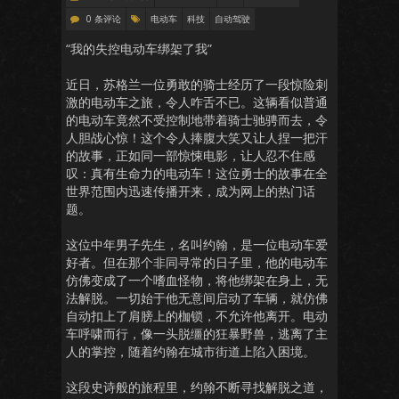
0 条评论
电动车
科技
自动驾驶
“我的失控电动车绑架了我”
近日，苏格兰一位勇敢的骑士经历了一段惊险刺
激的电动车之旅，令人咋舌不已。这辆看似普通
的电动车竟然不受控制地带着骑士驰骋而去，令
人胆战心惊！这个令人捧腹大笑又让人捏一把汗
的故事，正如同一部惊悚电影，让人忍不住感
叹：真有生命力的电动车！这位勇士的故事在全
世界范围内迅速传播开来，成为网上的热门话
题。
这位中年男子先生，名叫约翰，是一位电动车爱
好者。但在那个非同寻常的日子里，他的电动车
仿佛变成了一个嗜血怪物，将他绑架在身上，无
法解脱。一切始于他无意间启动了车辆，就仿佛
自动扣上了肩膀上的枷锁，不允许他离开。电动
车呼啸而行，像一头脱缰的狂暴野兽，逃离了主
人的掌控，随着约翰在城市街道上陷入困境。
这段史诗般的旅程里，约翰不断寻找解脱之道，