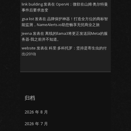
link building
发表在
OpenAI：微软在山姆·奥尔特曼
事件后要求改变
gsa list
发表在
品牌保护神器！打造全方位的商标智
能监测，NameAlerts.io助您畅享无忧商业之旅
Jeena
发表在
离线的llama3将更正发送回Meta的服
务器-我之前并不知道。
website
发表在
科里·多科托罗：坚持是寄生虫的付
出(2010)
归档
2026 年 8 月
2026 年 7 月