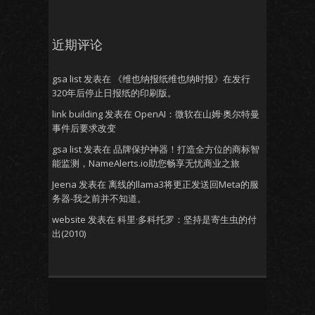
近期评论
gsa list
发表在
《维也纳报纸维也纳时报》在发行
320年后停止日报纸的印刷版。
link building
发表在
OpenAI：微软在山姆·奥尔特曼
事件后要求改变
gsa list
发表在
品牌保护神器！打造全方位的商标智
能监测，NameAlerts.io助您畅享无忧商业之旅
Jeena
发表在
离线的llama3将更正发送回Meta的服
务器-我之前并不知道。
website
发表在
科里·多科托罗：坚持是寄生虫的付
出(2010)