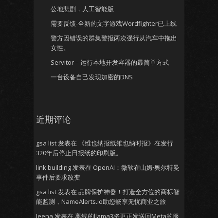
公地悲剧，人工智能版
需要反馈-全新的文字游戏Wordfighter已上线
警方因错误的群集警报两次强行从汽车中拖出
女性。
Servitor – 运行本地开发容器的最简单方式
一台设备自己发现加密的DNS
近期评论
gsa list
发表在
《维也纳报纸维也纳时报》在发行
320年后停止日报纸的印刷版。
link building
发表在
OpenAI：微软在山姆·奥尔特曼
事件后要求改变
gsa list
发表在
品牌保护神器！打造全方位的商标智
能监测，NameAlerts.io助您畅享无忧商业之旅
Jeena
发表在
离线的llama3将更正发送回Meta的服