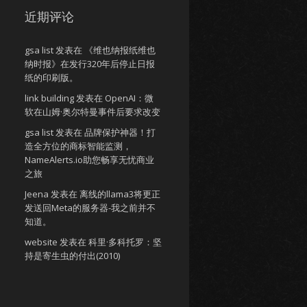
近期评论
gsa list
发表在
《维也纳报纸维也
纳时报》在发行320年后停止日报
纸的印刷版。
link building
发表在
OpenAI：微
软在山姆·奥尔特曼事件后要求改变
gsa list
发表在
品牌保护神器！打
造全方位的商标智能监测，
NameAlerts.io助您畅享无忧商业
之旅
Jeena
发表在
离线的llama3将更正
发送回Meta的服务器-我之前并不
知道。
website
发表在
科里·多科托罗：坚
持是寄生虫的付出(2010)