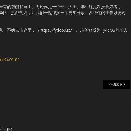
前所未有的智能和自由。无论你是一个专业人士、学生还是科技爱好者，
拒绝局限、挑战规则，让我们一起迎接一个更加开放、多样化的操作系统时
妨点击这里：（https://fydeos.io/）。准备好成为FydeOS的主人
s3783.com/
下一篇文章
用
*
标注