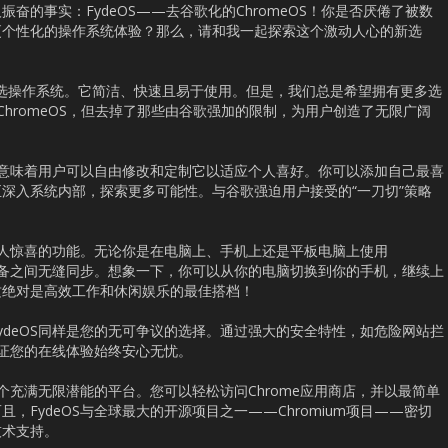
奋的事实：FydeOS——去谷歌化的ChromeOS！你是否厌倦了被数
更个性化的操作系统体验？那么，请和我一起探索这个激动人心的新选
用户的首选操作系统。它简洁、快速且易于使用。但是，我们总是希望拥有更多选
于ChromeOS，但去掉了那些由谷歌强加的限制，为用户创造了无限广阔
，这意味着用户可以自由修改和定制它以适应个人喜好。你可以添加自己最喜
深入系统内部，探索更多可能性。与谷歌强迫用户接受的“一刀切”策略
个让人惊喜的功能。无论你是在电脑上、手机上还是平板电脑上使用
个设备之间无缝同步。想象一下，你可以从你的电脑切换到你的手机，继续上
这绝对是高效工作和休闲娱乐的最佳搭档！
ydeOS同样是您的无可争议的选择。通过强大的安全特性，如危险网站拦
保证您的在线体验始终安心无忧。
一个充满无限潜能的平台。您可以轻松访问Chrome应用商店，并以最简单
，FydeOS与全球最大的开源项目之一——Chromium项目——密切
技术支持。