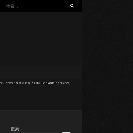
搜
索：
eek News
/
快捷签名算法 (Kuàijié qiānmíng suànfa)
搜索