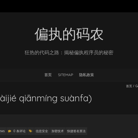
偏执的码农
狂热的代码之路：揭秘偏执程序员的秘密
首页
SITEMAP
隐私政策
首页
/
G
é qiānmíng suànfa)
ews
0 条评论
信息安全
加密技术
快捷签名算法