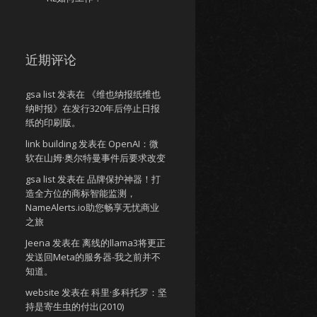
近期评论
gsa list
发表在
《维也纳报纸维也
纳时报》在发行320年后停止日报
纸的印刷版。
link building
发表在
OpenAI：微
软在山姆·奥尔特曼事件后要求改变
gsa list
发表在
品牌保护神器！打
造全方位的商标智能监测，
NameAlerts.io助您畅享无忧商业
之旅
Jeena
发表在
离线的llama3将更正
发送回Meta的服务器-我之前并不
知道。
website
发表在
科里·多科托罗：坚
持是寄生虫的付出(2010)