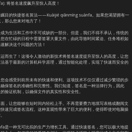
suànfa): 将签名速度飙升至惊人高度！
捷签名算法——Kuàijié qiānmíng suànfa。如果您渴望拥有一
式，那么您来对地方了！
经成为生活和工作中不可或缺的一部分。但是，我们不得不承认，传统的
，您在忙碌的日程中需要签署大量文件，由此导致时间紧迫、任务堆积如
迅速解决这个问题的方法！
 suànfa应运而生了！这项令人激动的新技术将签名速度提升至惊人的高度，让您
算法基于最新的计算机科学原理，通过智能化处理，实现了快速而安全的
suànfa时，您会感受到前所未有的快速和便利。这项技术不仅仅通过减少繁琐的步
以确保签名的准确性和完整性。我们知道，签名是一种法律行为，因此
a采取了多层次的验证机制，以确保文件的真实性和安全性。
界面，让您能够在短时间内轻松上手。不再需要费力地填写表格或翻阅文
能快速完成签名流程。这种直观性带来了巨大的便利，使得即使对电脑操
术。
ng suànfa是一种无可比拟的生产力增长工具。通过快速签名，您可以极大地提