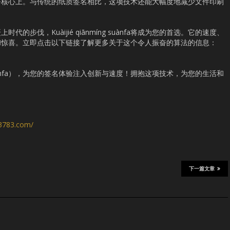
务核心上。与传统的纸质签名相比，这项技术还能大幅度地减少文件印刷
。
步伐，Kuàijié qiānmíng suànfa将成为您的首选。它的速度、
和惊喜。立即点击以下链接了解更多关于这个令人振奋的算法的信息：
ng suànfa），为您的签名体验注入创新与速度！拥抱这项技术，为您的生活和
s3783.com/
下一篇文章