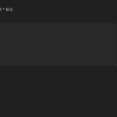
用
*
标注