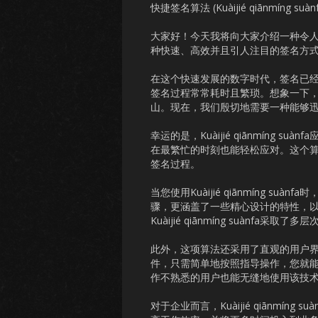
快捷签名算法 (Kuàijié qiānmíng 
大家好！今天我将向大家介绍一种令人瞩目的快
种快速、高效并且引人注目的签名方
在这个快速发展的数字时代，签名已
签名过程常常耗时且繁琐。想象一下
山。现在，我们殷切地需要一种能够
幸运的是，Kuàijié qiānmíng
在最繁忙的时刻也能轻松应对。这个
签名过程。
当您使用Kuàijié qiānmíng 
骤，更涵盖了一些精心设计的特性，
Kuàijié qiānmíng suànf
此外，这项算法还采用了直观的用户
件，只需简单地按照指导操作，您就
作不熟悉的用户也能无缝地使用该技
对于企业而言，Kuàijié qiānmí