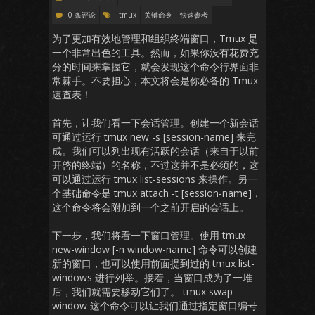
0 条评论
tmux
关键命令
快速参考
为了更加有效地管理和组织终端窗口，Tmux 是
一个非常出色的工具。然而，如果你没有花费充
分的时间来掌握它，就会发现这个命令行界面非
常棘手。不要担心，本文将会是你必备的 Tmux
速查表！
首先，让我们看一下会话管理。创建一个新会话
可通过运行 tmux new -s [session-name] 来完
成。我们可以列出现有活跃的会话（来自于以前
开啓的终端）的名称，不过这并不是必须的，这
可以通过运行 tmux list-sessions 来操作。另一
个基础命令是 tmux attach -t [session-name]，
这个命令将会附加到一个之前开启的会话上。
下一步，我们将看一下窗口管理。使用 tmux
new-window [-n window-name] 命令可以创建
新的窗口，也可以使用前面提到过的 tmux list-
windows 进行列举。接着，当窗口成为了一堆
后，我们就需要移动它们了。 tmux swap-
window 这个命令可以让我们通过指定窗口编号