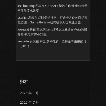
link building
发表在
OpenAI：微软在山姆·奥尔特曼
事件后要求改变
gsa list
发表在
品牌保护神器！打造全方位的商标智
能监测，NameAlerts.io助您畅享无忧商业之旅
Jeena
发表在
离线的llama3将更正发送回Meta的服
务器-我之前并不知道。
website
发表在
科里·多科托罗：坚持是寄生虫的付
出(2010)
归档
2026 年 8 月
2026 年 7 月