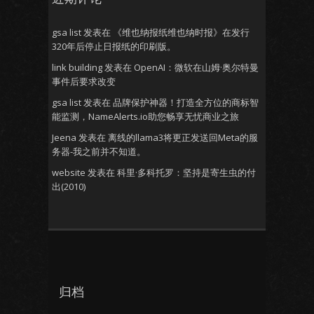
gsa list
发表在
《维也纳报纸维也纳时报》在发行
320年后停止日报纸的印刷版。
link building
发表在
OpenAI：微软在山姆·奥尔特曼
事件后要求改变
gsa list
发表在
品牌保护神器！打造全方位的商标智
能监测，NameAlerts.io助您畅享无忧商业之旅
Jeena
发表在
离线的llama3将更正发送回Meta的服
务器-我之前并不知道。
website
发表在
科里·多科托罗：坚持是寄生虫的付
出(2010)
归档