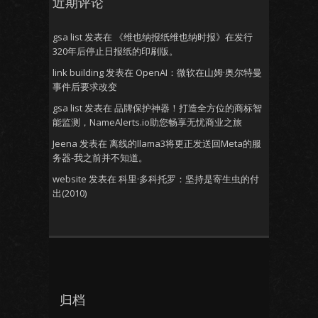
近期评论
gsa list
发表在
《维也纳报纸维也纳时报》在发行
320年后停止日报纸的印刷版。
link building
发表在
OpenAI：微软在山姆·奥尔特曼
事件后要求改变
gsa list
发表在
品牌保护神器！打造全方位的商标智
能监测，NameAlerts.io助您畅享无忧商业之旅
Jeena
发表在
离线的llama3将更正发送回Meta的服
务器-我之前并不知道。
website
发表在
科里·多科托罗：坚持是寄生虫的付
出(2010)
归档