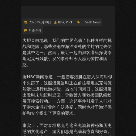
2023年6月20日
Beta, Pilot
Geek News
0 条评论
大胆直白地说，我们的世界充满了各种各样的挑
战和危险，那些浸泡在海洋深处的尘封的过去便
是其中之一。然而，最近一起由游客潜艇探访泰
坦尼克号残骸引发的事件却令人感到惊愕和困
惑。
据NBC新闻报道，一艘游客潜艇在潜入深海时似
乎失踪了，这艘潜艇当时正在前往泰坦尼克号沉
船遗址进行旅游探险。当地时间周日，这艘潜艇
出发时未能按时返回，导致警方和救援团队纷纷
展开搜索行动。一方面，这起事件引发了人们对
于潜水旅游行业的广泛质疑，同时也对于海洋保
护和安全提出了更高的要求。
事实上，面对泰坦尼克号这座充满着神秘和历史
感的文化遗产，游客们总是充满着惊喜和好奇。