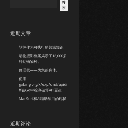
搜
索
近期文章
软件作为可执行的领域知识
动物摄影档案揭示了18,000多
种动物物种。
修理权——为您的身体。
使用
golang.org/x/exp/cmd/apidi
ff在Go中检测破坏API更改
MacSurf和AI辅助项目的现状
近期评论