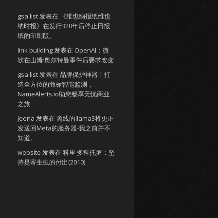
gsa list
发表在
《维也纳报纸维也
纳时报》在发行320年后停止日报
纸的印刷版。
link building
发表在
OpenAI：微
软在山姆·奥尔特曼事件后要求改变
gsa list
发表在
品牌保护神器！打
造全方位的商标智能监测，
NameAlerts.io助您畅享无忧商业
之旅
Jeena
发表在
离线的llama3将更正
发送回Meta的服务器-我之前并不
知道。
website
发表在
科里·多科托罗：坚
持是寄生虫的付出(2010)