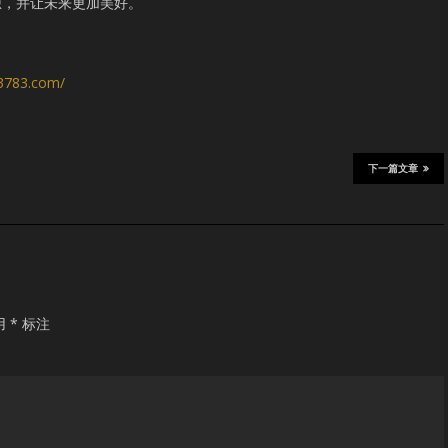
想，并让未来更加美好。
s3783.com/
下一篇文章
用
*
标注