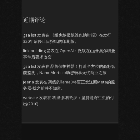
近期评论
gsa list
发表在
《维也纳报纸维也纳时报》在发行
320年后停止日报纸的印刷版。
link building
发表在
OpenAI：微软在山姆·奥尔特曼
事件后要求改变
gsa list
发表在
品牌保护神器！打造全方位的商标智
能监测，NameAlerts.io助您畅享无忧商业之旅
Jeena
发表在
离线的llama3将更正发送回Meta的服
务器-我之前并不知道。
website
发表在
科里·多科托罗：坚持是寄生虫的付
出(2010)