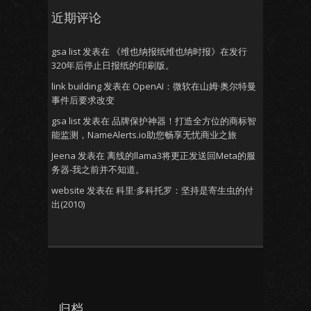
近期评论
gsa list
发表在
《维也纳报纸维也纳时报》在发行
320年后停止日报纸的印刷版。
link building
发表在
OpenAI：微软在山姆·奥尔特曼
事件后要求改变
gsa list
发表在
品牌保护神器！打造全方位的商标智
能监测，NameAlerts.io助您畅享无忧商业之旅
Jeena
发表在
离线的llama3将更正发送回Meta的服
务器-我之前并不知道。
website
发表在
科里·多科托罗：坚持是寄生虫的付
出(2010)
归档