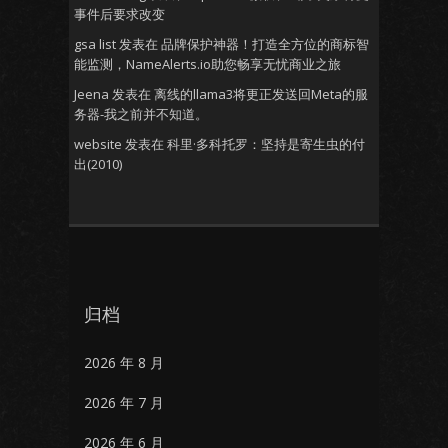
事件后要求改变
gsa list
发表在
品牌保护神器！打造全方位的商标智
能监测，NameAlerts.io助您畅享无忧商业之旅
Jeena
发表在
离线的llama3将更正发送回Meta的服
务器-我之前并不知道。
website
发表在
科里·多科托罗：坚持是寄生虫的付
出(2010)
归档
2026 年 8 月
2026 年 7 月
2026 年 6 月