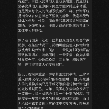
有差异。有些人比其他人更容易增重，而且他们
需要比其他人更少的卡路里才能保持正常体重。
这是因为每个人的代谢系统都不一样。代谢系统
是指身体在休息状态下消耗的能量。代谢率受到
机体的年龄、性别、肌肉量和基因等多种因素的
影响。据研究显示，肥胖人群的代谢率通常比正
常体重人群略低。
除了遗传因素，还有一些其他原因也可能会导致
肥胖。在某些情况下，药物可能会使人体增加食
欲或者影响代谢率。例如，一些抗抑郁药物可能
导致体重增加。与此同时，一些疾病，例如多囊
卵巢综合症、骨质疏松症、高血压、糖尿病等
等，也可能导致人们变得肥胖。
所以，控制体重是一件极其困难的事情。正常体
重人群并没有没有内部的特别能耐，他们与肥胖
人群的差异其实只是千丝万缕的遗传和代谢之间
的微妙差别而已。去年，美国心脏病学会发表了
一篇报告，指出减肥必须是一个长期的过程。可
能需要一年甚至更多的时间才能成功减肥，而且
无论如何都要遵循正常的体重控制方法，即每周
减少1-2磅的速度。