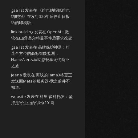
gsa list
发表在
《维也纳报纸维也
纳时报》在发行320年后停止日报
纸的印刷版。
link building
发表在
OpenAI：微
软在山姆·奥尔特曼事件后要求改变
gsa list
发表在
品牌保护神器！打
造全方位的商标智能监测，
NameAlerts.io助您畅享无忧商业
之旅
Jeena
发表在
离线的llama3将更正
发送回Meta的服务器-我之前并不
知道。
website
发表在
科里·多科托罗：坚
持是寄生虫的付出(2010)