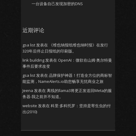
一台设备自己发现加密的DNS
近期评论
gsa list
发表在
《维也纳报纸维也纳时报》在发行
320年后停止日报纸的印刷版。
link building
发表在
OpenAI：微软在山姆·奥尔特曼
事件后要求改变
gsa list
发表在
品牌保护神器！打造全方位的商标智
能监测，NameAlerts.io助您畅享无忧商业之旅
Jeena
发表在
离线的llama3将更正发送回Meta的服
务器-我之前并不知道。
website
发表在
科里·多科托罗：坚持是寄生虫的付
出(2010)