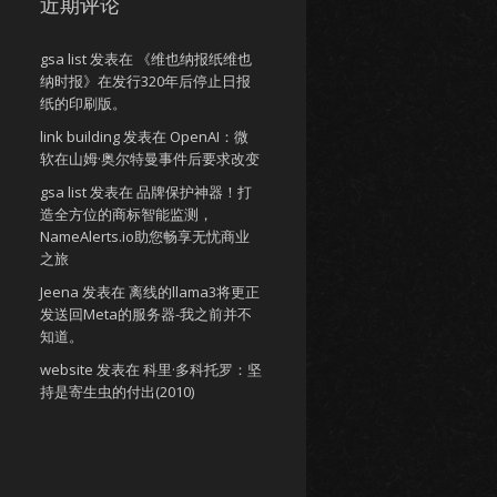
近期评论
gsa list
发表在
《维也纳报纸维也
纳时报》在发行320年后停止日报
纸的印刷版。
link building
发表在
OpenAI：微
软在山姆·奥尔特曼事件后要求改变
gsa list
发表在
品牌保护神器！打
造全方位的商标智能监测，
NameAlerts.io助您畅享无忧商业
之旅
Jeena
发表在
离线的llama3将更正
发送回Meta的服务器-我之前并不
知道。
website
发表在
科里·多科托罗：坚
持是寄生虫的付出(2010)