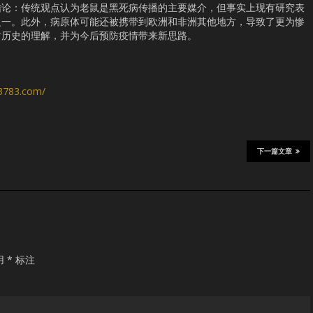
结论：传统观点认为老鼠是黑死病传播的主要媒介，但事实上现有研究表
之一。此外，病原体可能还被携带到欧洲和非洲其他地方，导致了更为惨
对历史的理解，并为今后预防疫情带来新思路。
s3783.com/
下一篇文章
用
*
标注