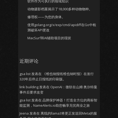
软件作为可执行的领域知识
动物摄影档案揭示了18,000多种动物物种。
修理权——为您的身体。
使用golang.org/x/exp/cmd/apidiff在Go中检
测破坏API更改
MacSurf和AI辅助项目的现状
近期评论
gsa list
发表在
《维也纳报纸维也纳时报》在发行
320年后停止日报纸的印刷版。
link building
发表在
OpenAI：微软在山姆·奥尔特曼
事件后要求改变
gsa list
发表在
品牌保护神器！打造全方位的商标智
能监测，NameAlerts.io助您畅享无忧商业之旅
Jeena
发表在
离线的llama3将更正发送回Meta的服