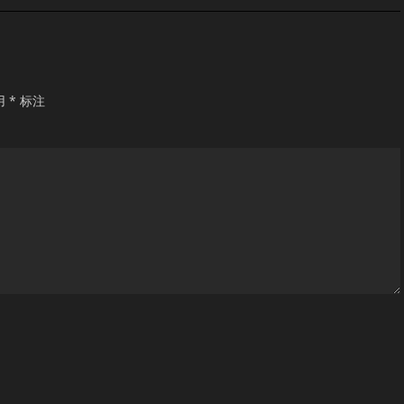
用
*
标注