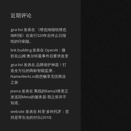
近期评论
gsa list
发表在
《维也纳报纸维也
纳时报》在发行320年后停止日报
纸的印刷版。
link building
发表在
OpenAI：微
软在山姆·奥尔特曼事件后要求改变
gsa list
发表在
品牌保护神器！打
造全方位的商标智能监测，
NameAlerts.io助您畅享无忧商业
之旅
Jeena
发表在
离线的llama3将更正
发送回Meta的服务器-我之前并不
知道。
website
发表在
科里·多科托罗：坚
持是寄生虫的付出(2010)