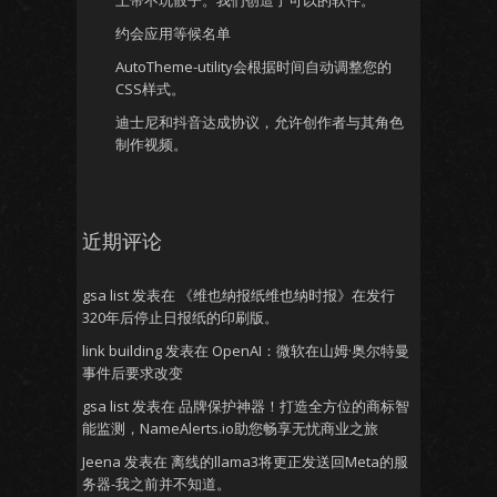
上帝不玩骰子。我们创造了可以的软件。
约会应用等候名单
AutoTheme-utility会根据时间自动调整您的
CSS样式。
迪士尼和抖音达成协议，允许创作者与其角色
制作视频。
近期评论
gsa list
发表在
《维也纳报纸维也纳时报》在发行
320年后停止日报纸的印刷版。
link building
发表在
OpenAI：微软在山姆·奥尔特曼
事件后要求改变
gsa list
发表在
品牌保护神器！打造全方位的商标智
能监测，NameAlerts.io助您畅享无忧商业之旅
Jeena
发表在
离线的llama3将更正发送回Meta的服
务器-我之前并不知道。