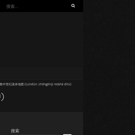
搜
索：
敦中世纪谋杀地图 (Lúndūn zhōngshìjì móshā dìtú)
)
搜索