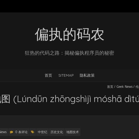
偏执的码农
狂热的代码之路：揭秘偏执程序员的秘密
首页
SITEMAP
隐私政策
首页
/
Geek News
/
伦
ndūn zhōngshìjì móshā dìtú
News
0 条评论
中世纪
历史文化
地图技术