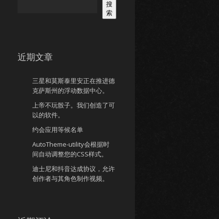
搜
索
近期文章
三星和莫斯泰里安正在推进德
克萨斯州的浮动数据中心。
上帝不玩骰子。我们创造了可
以的软件。
约会应用等候名单
AutoTheme-utility会根据时
间自动调整您的CSS样式。
迪士尼和抖音达成协议，允许
创作者与其角色制作视频。