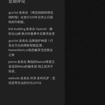
近期评论
gsa list
发表在
《维也纳报纸维也
纳时报》在发行320年后停止日报
纸的印刷版。
link building
发表在
OpenAI：微
软在山姆·奥尔特曼事件后要求改变
gsa list
发表在
品牌保护神器！打
造全方位的商标智能监测，
NameAlerts.io助您畅享无忧商业
之旅
Jeena
发表在
离线的llama3将更正
发送回Meta的服务器-我之前并不
知道。
website
发表在
科里·多科托罗：坚
持是寄生虫的付出(2010)