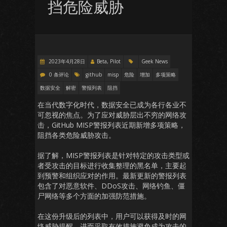
挡危险威胁
2023年4月28日
Beta, Pilot
Geek News
0 条评论
github
misp
危险
增加
多项策略
数据安全
解密
警报列表
阻挡
在当代数字化时代，数据安全已成为各行各业不
可忽视的焦点。为了应对威胁层出不穷的网络攻
击，GitHub MISP警报列表近期新增多项策略，
阻挡各类危险威胁攻击。
据了解，MISP警报列表是针对特定的攻击类型或
者受攻击的目标进行收集整理的黑名单，主要起
到预警和组织应对的作用。最新更新的警报列表
包含了对恶意软件、DDoS攻击、网络钓鱼、僵
尸网络等多个方面的加强防范措施。
在这份升级后的列表中，用户可以获得及时的网
络威胁提醒，进而采取有效措施避免成为攻击的