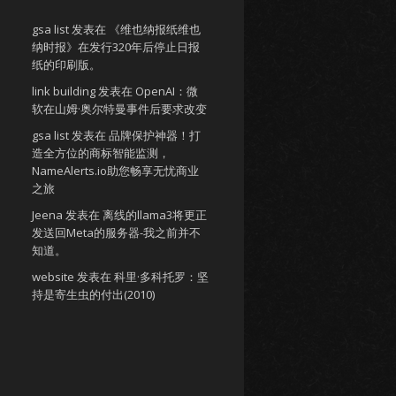
gsa list
发表在
《维也纳报纸维也
纳时报》在发行320年后停止日报
纸的印刷版。
link building
发表在
OpenAI：微
软在山姆·奥尔特曼事件后要求改变
gsa list
发表在
品牌保护神器！打
造全方位的商标智能监测，
NameAlerts.io助您畅享无忧商业
之旅
Jeena
发表在
离线的llama3将更正
发送回Meta的服务器-我之前并不
知道。
website
发表在
科里·多科托罗：坚
持是寄生虫的付出(2010)