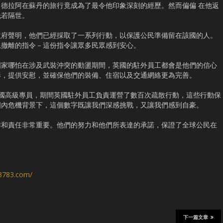
德拉阿在蘇丹的旅行竟成為了最令他印象深刻的經歷。然而偏偏 在他返
恍若隔世。
政府聲明，他們已經採取了一系列行動，以保護公民準備留在該國的人。
急撤離的指令－這份指令讓眾多民眾感到安心。
國家哪怕在涉及武裝沖突的動盪期間，英國的駐外員工都會是他們的信心
奏，提供安慰，並確保他們的裝備、住宿以及交通網絡更為完善。
丹英國高級專員，期間英國駐外員工負責運營了數百次疏散行動，這些行動保
國內危機背景下，這個數字既讓我們深感挑戰，又讓我們感到自豪。
作和責任非常重要。他們的努力和他們所表達的承諾，保證了全球公民在
s3783.com/
下一篇文章