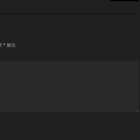
用
*
标注