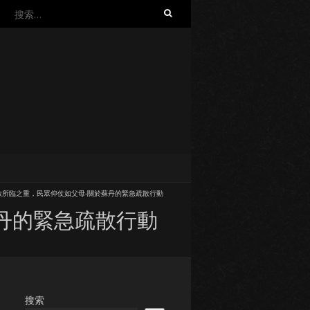
搜
索：
散所臨之重，民眾仰仗如父母-關於蘇丹的緊急疏散行動
丹的緊急疏散行動
搜索