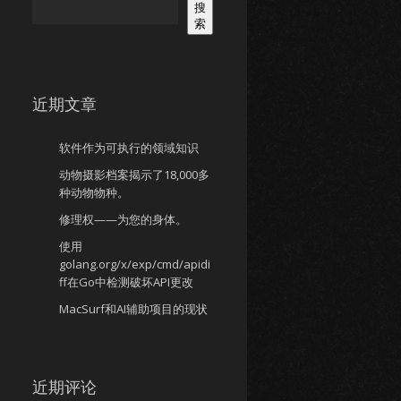
搜
索
近期文章
软件作为可执行的领域知识
动物摄影档案揭示了18,000多
种动物物种。
修理权——为您的身体。
使用
golang.org/x/exp/cmd/apidi
ff在Go中检测破坏API更改
MacSurf和AI辅助项目的现状
近期评论