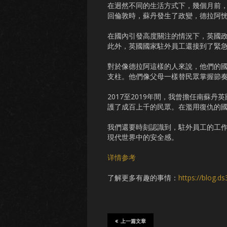
在迥然不同的生活方式下，幾個月前，
回倫敦時，蘇丹發生了政變，德拉阿
在國內引發高度關注的情況下，英國
此外，英國國家駐外員工還接到了緊
對於像德拉阿這樣的人來說，他們的
支柱。他們像父母一樣替民眾掌握節
2017至2019年間，我曾擔任南蘇
護了成百上千的民眾。在濫用復仇的
我們還要時刻認識到，駐外員工的工
現代世界中的安全感。
详情参考
了解更多有趣的事情：
https://blog.d
上一篇文章