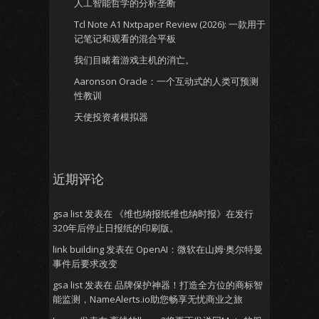
人工智能哲学的分析垄断
Tcl Note A1 Nxtpaper Review (2026): 一款用于
记笔记和观看的混合平板
我们目睹着游戏主机的消亡。
Aaronson Oracle：一个互动式的人类可预测
性教训
天使投资者模拟器
近期评论
gsa list
发表在
《维也纳报纸维也纳时报》在发行
320年后停止日报纸的印刷版。
link building
发表在
OpenAI：微软在山姆·奥尔特曼
事件后要求改变
gsa list
发表在
品牌保护神器！打造全方位的商标智
能监测，NameAlerts.io助您畅享无忧商业之旅