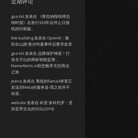
近期评论
gsa list
发表在
《维也纳报纸维也
纳时报》在发行320年后停止日报
纸的印刷版。
link building
发表在
OpenAI：微
软在山姆·奥尔特曼事件后要求改变
gsa list
发表在
品牌保护神器！打
造全方位的商标智能监测，
NameAlerts.io助您畅享无忧商业
之旅
Jeena
发表在
离线的llama3将更正
发送回Meta的服务器-我之前并不
知道。
website
发表在
科里·多科托罗：坚
持是寄生虫的付出(2010)