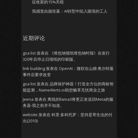
征收新的15%关税
我感觉自掘坟墓：AI转型中陷入困境的工人
近期评论
gsa list
发表在
《维也纳报纸维也纳时报》在发行
320年后停止日报纸的印刷版。
link building
发表在
OpenAI：微软在山姆·奥尔特曼
事件后要求改变
gsa list
发表在
品牌保护神器！打造全方位的商标智
能监测，NameAlerts.io助您畅享无忧商业之旅
Jeena
发表在
离线的llama3将更正发送回Meta的服
务器-我之前并不知道。
website
发表在
科里·多科托罗：坚持是寄生虫的付
出(2010)