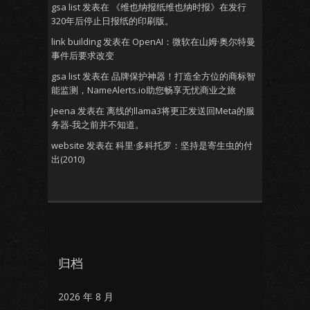
gsa list
发表在
《维也纳报纸维也纳时报》在发行
320年后停止日报纸的印刷版。
link building
发表在
OpenAI：微软在山姆·奥尔特曼
事件后要求改变
gsa list
发表在
品牌保护神器！打造全方位的商标智
能监测，NameAlerts.io助您畅享无忧商业之旅
Jeena
发表在
离线的llama3将更正发送回Meta的服
务器-我之前并不知道。
website
发表在
科里·多科托罗：坚持是寄生虫的付
出(2010)
归档
2026 年 8 月