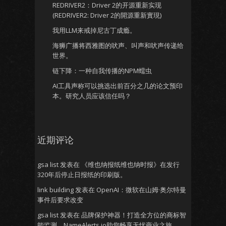
REDRIVER2：Driver 2的开源重新实现
(REDRIVER2: Driver 2的開源重新實現)
我用LLM来戒掉尼古丁成瘾。
海狮广播将西雅图的吠声、叫声和吠声传递给
世界。
链下降：一种自我传播的NPM蠕虫
AI工具声称可以挑选出前百分之几的论文预印
本。研究人员应该信任吗？
近期评论
gsa list
发表在
《维也纳报纸维也纳时报》在发行
320年后停止日报纸的印刷版。
link building
发表在
OpenAI：微软在山姆·奥尔特曼
事件后要求改变
gsa list
发表在
品牌保护神器！打造全方位的商标智
能监测，NameAlerts.io助您畅享无忧商业之旅