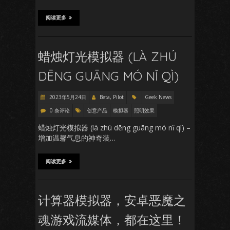
阅读更多
蜡烛灯光模拟器 (LÀ ZHÚ
DĒNG GUĀNG MÓ NǏ QÌ)
2023年5月24日
Beta, Pilot
Geek News
0 条评论
创意产品
模拟器
照明效果
蜡烛灯光模拟器 (là zhú dēng guāng mó nǐ qì) –
增加温馨气息的神奇装…
阅读更多
计算器模拟器，安卓恶魔之
魂游戏流媒体，都在这里！