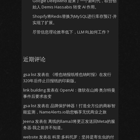
Google DeepMind 迎来了一个新时代，联合创
始人 Demis Hassabis 转变 AI 作用。
Shopify将Redis替换为MySQL进行库存预订-并
实现了扩展。
尽管信息理论效率低下，LLM RL如何工作？
近期评论
gsa list
发表在
《维也纳报纸维也纳时报》在发行
320年后停止日报纸的印刷版。
link building
发表在
OpenAI：微软在山姆·奥尔特曼
事件后要求改变
gsa list
发表在
品牌保护神器！打造全方位的商标智
能监测，NameAlerts.io助您畅享无忧商业之旅
Jeena
发表在
离线的llama3将更正发送回Meta的服
务器-我之前并不知道。
website
发表在
科里·多科托罗：坚持是寄生虫的付